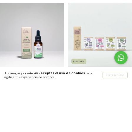
12
%
OFF
Aceite Capilar Con CBD -
Al navegar por este sitio
aceptás el uso de cookies
Kit Mascarilla Capilar
para
ENTENDIDO
agilizar tu experiencia de compra.
Nutrición Hasta Las Puntas
$43.390
$38.180
$16.900
$34.362
con
Transferencia o depósito
$15.210
con
Transferencia o depósito
COMPRAR