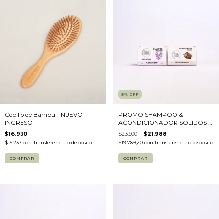
8
%
OFF
Cepillo de Bambú - NUEVO
PROMO SHAMPOO &
INGRESO
ACONDICIONADOR SOLIDOS -
60g
$16.930
$23.900
$21.988
$15.237
con
Transferencia o depósito
$19.789,20
con
Transferencia o depósito
COMPRAR