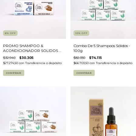
8
%
OFF
10
%
OFF
PROMO SHAMPOO &
Combo De 5 Shampoos Sólidos -
ACONDICIONADOR SOLIDOS -
100g
100g
$32.940
$30.305
$82.350
$74.115
$27.274,50
con
Transferencia o depósito
$66.703,50
con
Transferencia o depósito
COMPRAR
COMPRAR