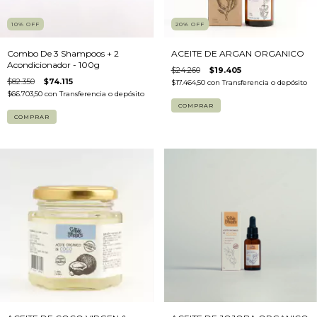
10
%
OFF
20
%
OFF
Combo De 3 Shampoos + 2
ACEITE DE ARGAN ORGANICO
Acondicionador - 100g
$24.260
$19.405
$82.350
$74.115
$17.464,50
con
Transferencia o depósito
$66.703,50
con
Transferencia o depósito
COMPRAR