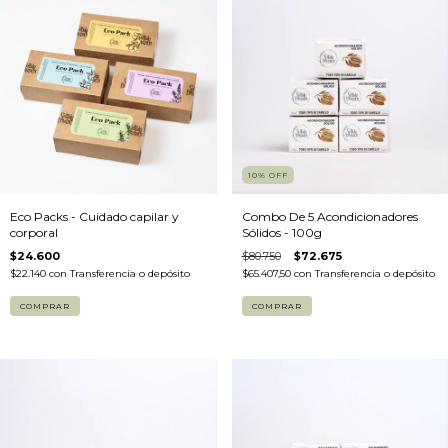
10
%
OFF
Eco Packs - Cuidado capilar y
Combo De 5 Acondicionadores
corporal
Sólidos - 100g
$24.600
$80.750
$72.675
$22.140
con
Transferencia o depósito
$65.407,50
con
Transferencia o depósito
COMPRAR