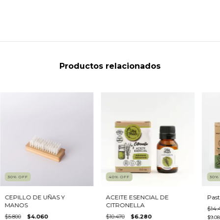
Productos relacionados
30
%
OFF
40
%
OFF
30
CEPILLO DE UÑAS Y
ACEITE ESENCIAL DE
Past
MANOS
CITRONELLA
$14.
$5.800
$4.060
$10.470
$6.280
$9.0