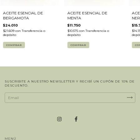
ACEITE ESENCIAL DE
ACEITE ESENCIAL DE
ACE
BERGAMOTA
MENTA
NER
$24.010
$11.750
$15.
$21.609
con
Transferencia o
$10.575
con
Transferencia o
$14.1
depósito
depósito
depós
SUSCRIBITE A NUESTRO NEWSLETTER Y RECIBÍ UN CUPÓN DE 10% DE
DESCUENTO.
MENÚ