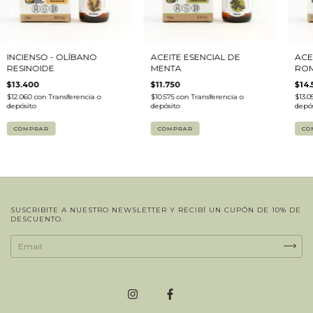
INCIENSO - OLÍBANO
ACEITE ESENCIAL DE
ACE
RESINOIDE
MENTA
RO
$13.400
$11.750
$14.
$12.060
con
Transferencia o
$10.575
con
Transferencia o
$13.0
depósito
depósito
depós
SUSCRIBITE A NUESTRO NEWSLETTER Y RECIBÍ UN CUPÓN DE 10% DE
DESCUENTO.