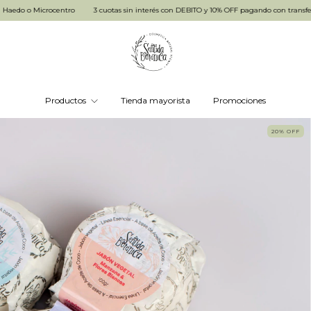
 Microcentro
3 cuotas sin interés con DEBITO y 10% OFF pagando con transferencia
Productos
Tienda mayorista
Promociones
20
%
OFF