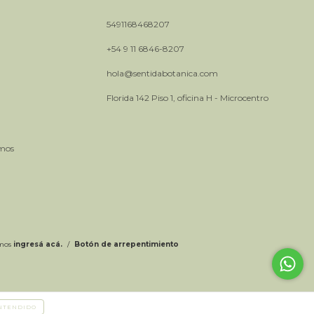
5491168468207
+54 9 11 6846-8207
hola@sentidabotanica.com
Florida 142 Piso 1, oficina H - Microcentro
amos
amos
ingresá acá.
/
Botón de arrepentimiento
NTENDIDO