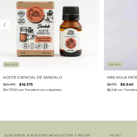
20
%
OFF
15
%
OFF
ACEITE ESENCIAL DE SÁNDALO
MINI AGUA MIC
$20.470
$16.375
$8.170
$6.940
$14.737,50
con
Transferencia o depósito
$6.246
con
Transfer
SUSCRIBITE A NUESTRO NEWSLETTER Y RECIBÍ
MENÚ