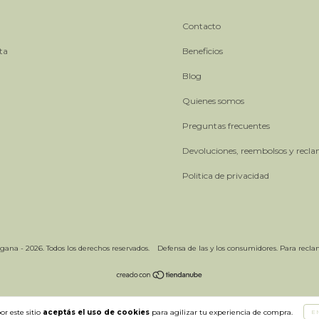
Contacto
ta
Beneficios
Blog
Quienes somos
Preguntas frecuentes
Devoluciones, reembolsos y recl
Politica de privacidad
ana - 2026. Todos los derechos reservados.
Defensa de las y los consumidores. Para recl
or este sitio
aceptás el uso de cookies
para agilizar tu experiencia de compra.
E