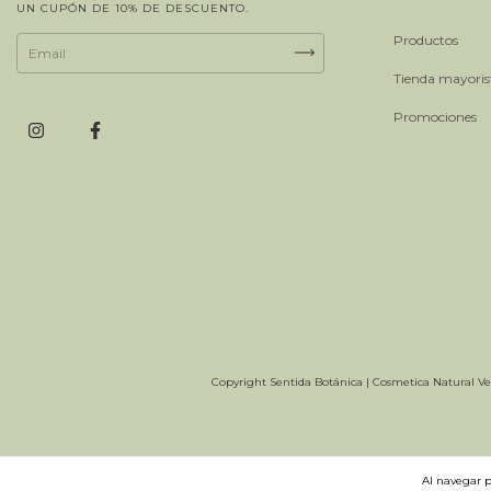
UN CUPÓN DE 10% DE DESCUENTO.
Productos
Tienda mayoris
Promociones
Copyright Sentida Botánica | Cosmetica Natural Veg
Al navegar p