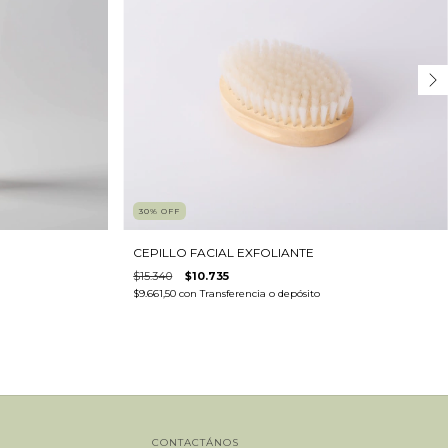
30
%
OFF
CEPILLO FACIAL EXFOLIANTE
$15.340
$10.735
$9.661,50
con
Transferencia o depósito
CONTACTÁNOS