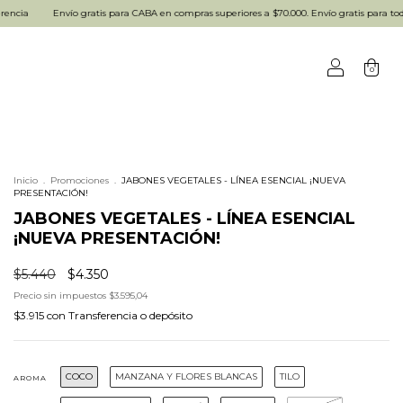
Envío gratis para CABA en compras superiores a $70.000. Envío gratis para todo el país
0
Inicio
.
Promociones
.
JABONES VEGETALES - LÍNEA ESENCIAL ¡NUEVA
PRESENTACIÓN!
JABONES VEGETALES - LÍNEA ESENCIAL
¡NUEVA PRESENTACIÓN!
$5.440
$4.350
Precio sin impuestos
$3.595,04
$3.915
con
Transferencia o depósito
COCO
MANZANA Y FLORES BLANCAS
TILO
AROMA