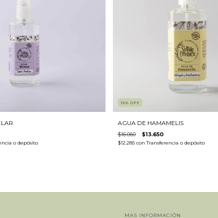
15
%
OFF
ELAR
AGUA DE HAMAMELIS
$16.060
$13.650
encia o depósito
$12.285
con
Transferencia o depósito
MAS INFORMACIÓN