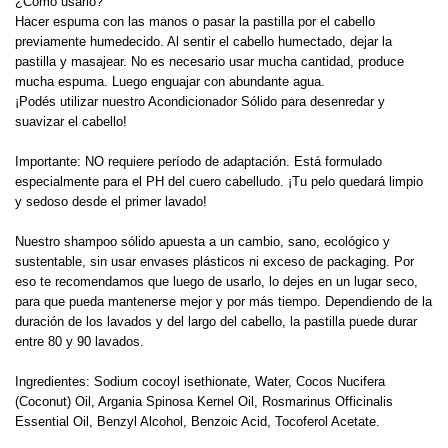
¿Cómo usarlo?
Hacer espuma con las manos o pasar la pastilla por el cabello
previamente humedecido. Al sentir el cabello humectado, dejar la
pastilla y masajear. No es necesario usar mucha cantidad, produce
mucha espuma. Luego enguajar con abundante agua.
¡Podés utilizar nuestro Acondicionador Sólido para desenredar y
suavizar el cabello!
Importante: NO requiere período de adaptación. Está formulado
especialmente para el PH del cuero cabelludo. ¡Tu pelo quedará limpio
y sedoso desde el primer lavado!
Nuestro shampoo sólido apuesta a un cambio, sano, ecológico y
sustentable, sin usar envases plásticos ni exceso de packaging. Por
eso te recomendamos que luego de usarlo, lo dejes en un lugar seco,
para que pueda mantenerse mejor y por más tiempo. Dependiendo de la
duración de los lavados y del largo del cabello, la pastilla puede durar
entre 80 y 90 lavados.
Ingredientes: Sodium cocoyl isethionate, Water, Cocos Nucifera
(Coconut) Oil, Argania Spinosa Kernel Oil, Rosmarinus Officinalis
Essential Oil, Benzyl Alcohol, Benzoic Acid, Tocoferol Acetate.