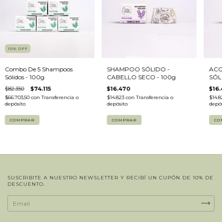
10
%
OFF
Combo De 5 Shampoos
SHAMPOO SÓLIDO -
ACO
Sólidos - 100g
CABELLO SECO - 100g
SÓL
$82.350
$74.115
$16.470
$16
$66.703,50
con
Transferencia o
$14.823
con
Transferencia o
$14.
depósito
depósito
depós
COMPRAR
SUSCRIBITE A NUESTRO NEWSLETTER Y RECIBÍ UN CUPÓN DE 10% DE
DESCUENTO.