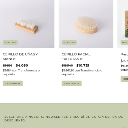
30
%
OFF
30
%
OFF
30
CEPILLO DE UÑAS Y
CEPILLO FACIAL
Past
MANOS
EXFOLIANTE
$14.
$5.800
$4.060
$15.340
$10.735
$9.0
depós
$3.654
con
Transferencia o
$9.661,50
con
Transferencia o
depósito
depósito
CO
SUSCRIBITE A NUESTRO NEWSLETTER Y RECIBÍ UN CUPÓN DE 10% DE
DESCUENTO.