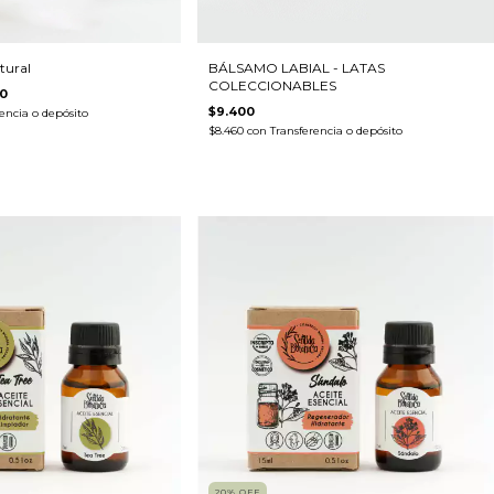
tural
BÁLSAMO LABIAL - LATAS
COLECCIONABLES
0
$9.400
encia o depósito
$8.460
con
Transferencia o depósito
20
%
OFF