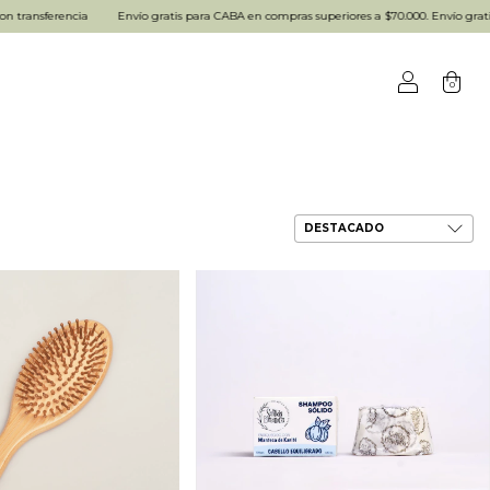
Envío gratis para CABA en compras superiores a $70.000. Envío gratis para todo el p
0