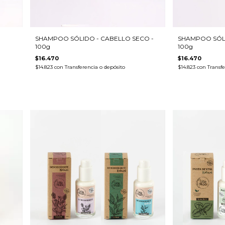
SHAMPOO SÓLIDO - CABELLO SECO -
SHAMPOO SÓLI
100g
100g
$16.470
$16.470
$14.823
con
Transferencia o depósito
$14.823
con
Transfe