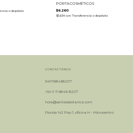
PORTACOSMÉTICOS
$6.260
encia o depósito
$5.634
con
Transferencia o depósito
CONTACTÁNOS
5491168468207
+54 9 11 6846-8207
hola@sentidabotanica.com
Florida 142 Piso 1, oficina H - Microcentro