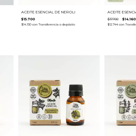
ACEITE ESENCIAL DE NEROLI
ACEITE ESENCI
$15.700
$17.700
$14.160
$14.130
con
Transferencia o depósito
$12.744
con
Transfe