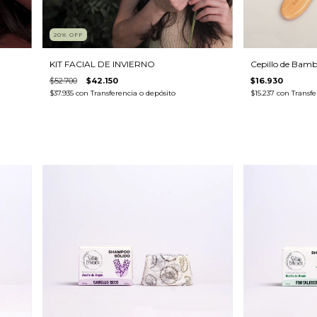
20
%
OFF
KIT FACIAL DE INVIERNO
Cepillo de Ba
$52.700
$42.150
$16.930
$37.935
con
Transferencia o depósito
$15.237
con
Transfe