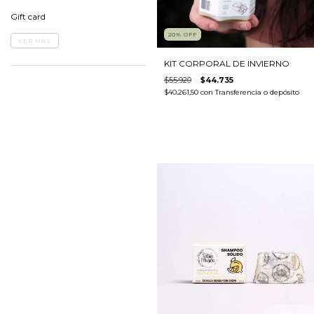
Gift card
20
%
OFF
VER MÁS
KIT CORPORAL DE INVIERNO
$55.920
$44.735
$40.261,50
con
Transferencia o depósito