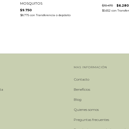
MOSQUITOS
$10.470
$6.280
$9.750
$5.652
con
Transfer
$8.775
con
Transferencia o depósito
MAS INFORMACIÓN
Contacto
ta
Beneficios
Blog
Quienes somos
Preguntas frecuentes