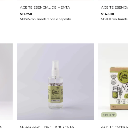
ACEITE ESENCIAL DE MENTA
ACEITE ESENC
$11.750
$14.500
$10.575
con
Transferencia o depósito
$13.050
con
Transfe
40
%
OFF
S
SPRAY AIRE LIBRE - AHUYENTA
ACEITE ESENCI