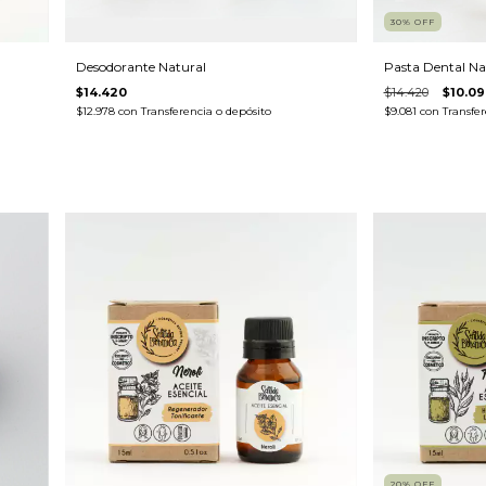
30
%
OFF
Desodorante Natural
Pasta Dental Na
$14.420
$14.420
$10.09
$12.978
con
Transferencia o depósito
$9.081
con
Transfer
20
%
OFF