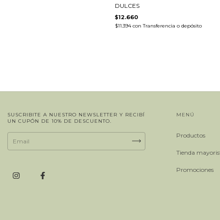
DULCES
$12.660
$11.394
con
Transferencia o depósito
SUSCRIBITE A NUESTRO NEWSLETTER Y RECIBÍ
MENÚ
UN CUPÓN DE 10% DE DESCUENTO.
Productos
Tienda mayoris
Promociones